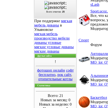
Модерато
sLash
Sport.ucoz
Всего ответов:
25
Все, что к
вопросы, 
При поддержке
мягкая
предложен
мебель диваны
в
Модерато
Ульяновске
мягкая мебель
производство мебели
Спорт
диваны угловые
Форум
мягкие угловые диваны
мягкие диваны
Авторалл
Друзья сайта
Модератор
!
MO_lot_O
фотошоп онлайн
софт
бесплатно
,
рок сайт
,
Альпиниз
отопительные котлы
Модератор
MO_lot_O
Статистика
Всего: 21
Баскетбол
Новых за месяц: 0
Модератор
Новых за неделю: 0
MO_lot_O