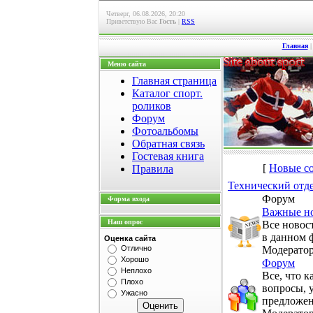
Четверг, 06.08.2026, 20:20
Приветствую Вас
Гость
|
RSS
Главная
Меню сайта
Главная страница
Каталог спорт.
роликов
Форум
Фотоальбомы
Обратная связь
Гостевая книга
[
Новые с
Правила
Технический отд
Форум
Форма входа
Важные но
Наш опрос
Все новос
в данном 
Оценка сайта
Отлично
Модерато
Хорошо
Форум
Неплохо
Все, что к
Плохо
вопросы, 
Ужасно
предложен