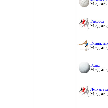
Модерато
Гандбол
Модерато
Гимнастик
Модерато
Гольф
Модерато
Легкая ат
Модерато