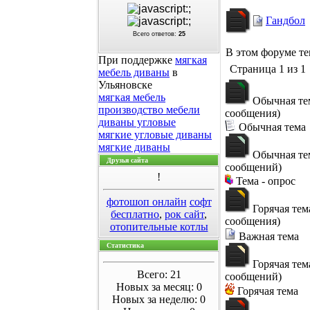
Гандбол
Всего ответов:
25
В этом форуме т
При поддержке
мягкая
Страница
1
из
1
мебель диваны
в
Ульяновске
мягкая мебель
Обычная те
производство мебели
сообщения)
диваны угловые
Обычная тема
мягкие угловые диваны
мягкие диваны
Обычная те
Друзья сайта
сообщений)
!
Тема - опрос
фотошоп онлайн
софт
Горячая тем
бесплатно
,
рок сайт
,
сообщения)
отопительные котлы
Важная тема
Статистика
Горячая тем
Всего: 21
сообщений)
Новых за месяц: 0
Горячая тема
Новых за неделю: 0