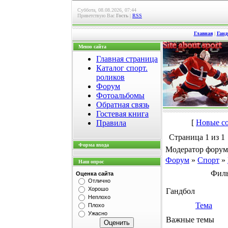
Суббота, 08.08.2026, 07:44
Приветствую Вас
Гость
|
RSS
Главная
|
Ганд
Меню сайта
Главная страница
Каталог спорт.
роликов
Форум
Фотоальбомы
Обратная связь
Гостевая книга
[
Новые с
Правила
Страница
1
из
1
Форма входа
Модератор форум
Форум
»
Спорт
»
Наш опрос
Филь
Оценка сайта
Отлично
Хорошо
Гандбол
Неплохо
Тема
Плохо
Ужасно
Важные темы