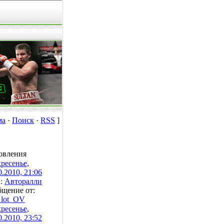
ма
·
Поиск
·
RSS
]
овления
ресенье,
0.2010, 21:06
а:
Авторалли
щение от:
lot_OV
ресенье,
0.2010, 23:52