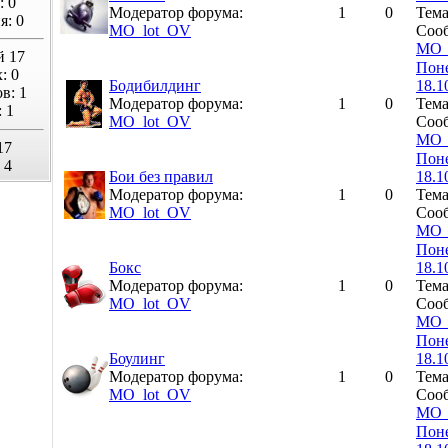
: 0
Модератор форума:
1
0
Тем
я: 0
MO_lot_OV
Сооб
MO_
й 17
Поне
: 0
Бодибилдинг
18.1
в: 1
Модератор форума:
1
0
Тем
 1
MO_lot_OV
Сооб
MO_
17
Поне
 4
Бои без правил
18.1
Модератор форума:
1
0
Тем
MO_lot_OV
Сооб
MO_
Поне
Бокс
18.1
Модератор форума:
1
0
Тем
MO_lot_OV
Сооб
MO_
Поне
Боулинг
18.1
Модератор форума:
1
0
Тем
MO_lot_OV
Сооб
MO_
Поне