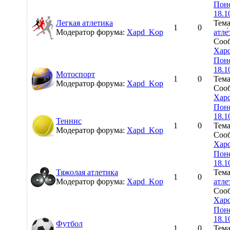
Поне
18.1
Легкая атлетика
Тем
1
0
Модератор форума:
Xapd_Kop
атле
Сооб
Xap
Поне
18.1
Мотоспорт
1
0
Тем
Модератор форума:
Xapd_Kop
Сооб
Xap
Поне
18.1
Теннис
1
0
Тем
Модератор форума:
Xapd_Kop
Сооб
Xap
Поне
18.1
Тяжолая атлетика
Тем
1
0
Модератор форума:
Xapd_Kop
атле
Сооб
Xap
Поне
18.1
Футбол
1
0
Тем