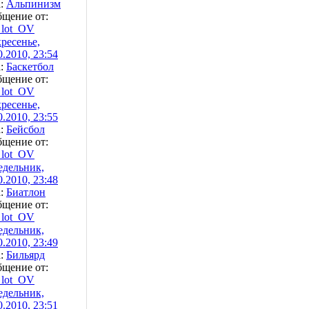
а:
Альпинизм
щение от:
lot_OV
ресенье,
0.2010, 23:54
а:
Баскетбол
щение от:
lot_OV
ресенье,
0.2010, 23:55
а:
Бейсбол
щение от:
lot_OV
дельник,
0.2010, 23:48
а:
Биатлон
щение от:
lot_OV
дельник,
0.2010, 23:49
а:
Бильярд
щение от:
lot_OV
дельник,
0.2010, 23:51