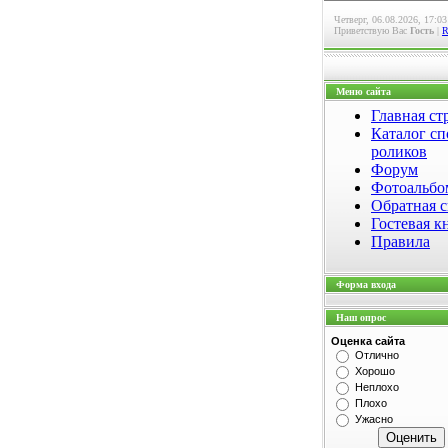
Четверг, 06.08.2026, 17:03
Приветствую Вас
Гость
|
Меню сайта
Главная ст
Каталог сп
роликов
Форум
Фотоальб
Обратная с
Гостевая к
Правила
Форма входа
Наш опрос
Оценка сайта
Отлично
Хорошо
Неплохо
Плохо
Ужасно