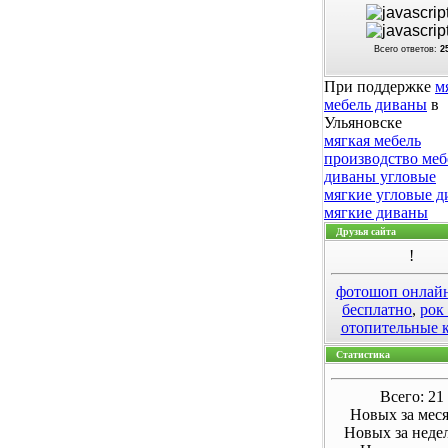
Всего ответов:
2
При поддержке
м
мебель диваны
в
Ульяновске
мягкая мебель
производство меб
диваны угловые
мягкие угловые 
мягкие диваны
Друзья сайта
!
фотошоп онлай
бесплатно
,
рок
отопительные 
Статистика
Всего: 21
Новых за меся
Новых за неде