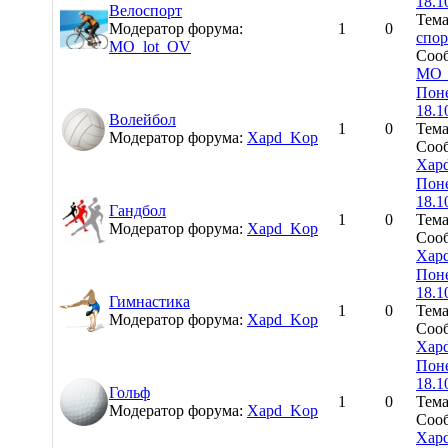
18.1
Велоспорт
Тем
Модератор форума:
1
0
спор
MO_lot_OV
Сооб
MO_
Поне
18.1
Волейбол
1
0
Тем
Модератор форума:
Xapd_Kop
Сооб
Xap
Поне
18.1
Гандбол
1
0
Тем
Модератор форума:
Xapd_Kop
Сооб
Xap
Поне
18.1
Гимнастика
1
0
Тем
Модератор форума:
Xapd_Kop
Сооб
Xap
Поне
18.1
Гольф
1
0
Тем
Модератор форума:
Xapd_Kop
Сооб
Xap