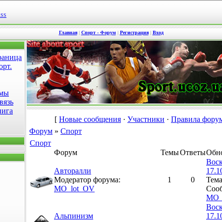
RSS
Главная
|
Спорт - Форум
|
Регистрация
|
Вход
раница
орт.
омы
вязь
нига
[
Новые сообщения
·
Участники
·
Правила фору
Форум
»
Спорт
Спорт
Форум
Темы
Ответы
Обн
Воск
Авторалли
17.1
Модератор форума:
1
0
Тем
MO_lot_OV
Сооб
MO_
Воск
Альпинизм
17.1