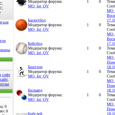
Модератор форума:
1
0
Тем
MO_lot_OV
Сооб
MO_
5
Воск
Баскетбол
17.1
ягкая
Модератор форума:
1
0
Тем
MO_lot_OV
Сооб
MO_
Воск
ели
Бейсбол
17.1
Модератор форума:
1
0
Тем
диваны
MO_lot_OV
Сооб
MO_
Поне
Биатлон
18.1
Модератор форума:
1
0
Тем
н
софт
MO_lot_OV
Сооб
 сайт
,
MO_
котлы
Поне
Бильярд
18.1
Модератор форума:
1
0
Тем
MO_lot_OV
Сооб
MO_
ц: 0
Поне
лю: 0
Бобслей
18.1