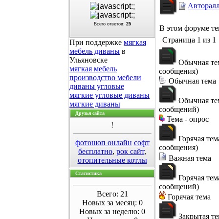
Авторал
Всего ответов:
25
В этом форуме т
Страница
1
из
1
При поддержке
мягкая
мебель диваны
в
Ульяновске
Обычная те
мягкая мебель
сообщения)
производство мебели
Обычная тема
диваны угловые
мягкие угловые диваны
Обычная те
мягкие диваны
сообщений)
Друзья сайта
Тема - опрос
!
Горячая тем
фотошоп онлайн
софт
сообщения)
бесплатно
,
рок сайт
,
Важная тема
отопительные котлы
Статистика
Горячая тем
сообщений)
Всего: 21
Горячая тема
Новых за месяц: 0
Новых за неделю: 0
Закрытая те