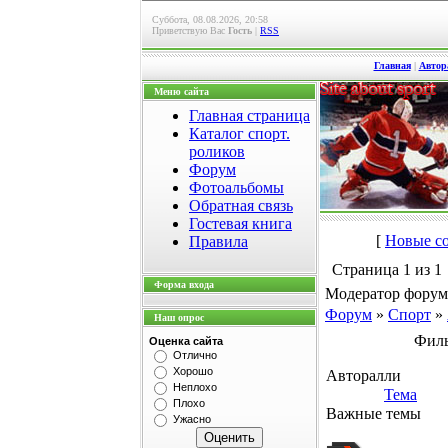
Суббота, 08.08.2026, 20:58
Приветствую Вас
Гость
|
RSS
Главная
|
Автор
Меню сайта
Главная страница
Каталог спорт.
роликов
Форум
Фотоальбомы
Обратная связь
Гостевая книга
[
Новые с
Правила
Страница
1
из
1
Форма входа
Модератор форум
Форум
»
Спорт
»
Наш опрос
Филь
Оценка сайта
Отлично
Хорошо
Авторалли
Неплохо
Тема
Плохо
Важные темы
Ужасно