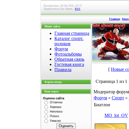
Воскресенье, 09.08.2026, 05:37
Приветствую Вас
Гость
|
RSS
Главная
|
Биат
Меню сайта
Главная страница
Каталог спорт.
роликов
Форум
Фотоальбомы
Обратная связь
Гостевая книга
[
Новые с
Правила
Страница
1
из
1
Форма входа
Модератор форум
Наш опрос
Форум
»
Спорт
»
Оценка сайта
Отлично
Биатлон
Хорошо
Неплохо
MO_lot_OV
Плохо
Ужасно