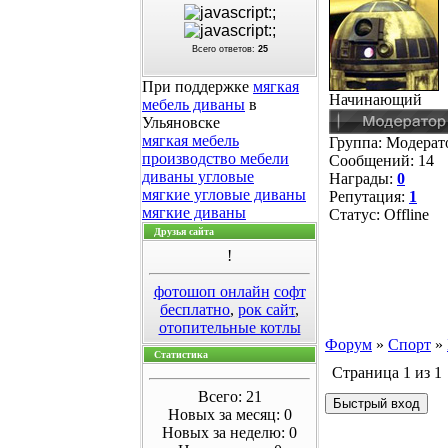
Всего ответов:
25
При поддержке
мягкая
Начинающий
мебель диваны
в
Ульяновске
мягкая мебель
Группа: Модера
производство мебели
Сообщений:
14
диваны угловые
Награды:
0
мягкие угловые диваны
Репутация:
1
мягкие диваны
Статус:
Offline
Друзья сайта
!
фотошоп онлайн
софт
бесплатно
,
рок сайт
,
отопительные котлы
Форум
»
Спорт
»
Статистика
Страница
1
из
1
Всего: 21
Новых за месяц: 0
Новых за неделю: 0