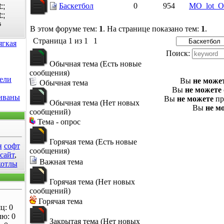
Баскетбол
0
954
MO_lot_
5
В этом форуме тем:
1
. На странице показано тем:
1
.
Страница
1
из
1
1
ягкая
Поиск:
Обычная тема (Есть новые
сообщения)
ели
Вы
не може
Обычная тема
Вы
не можете
диваны
Вы
не можете
пр
Обычная тема (Нет новых
Вы
не м
сообщений)
Тема - опрос
Горячая тема (Есть новые
н
софт
сообщения)
 сайт
,
Важная тема
котлы
Горячая тема (Нет новых
сообщений)
Горячая тема
ц: 0
лю: 0
Закрытая тема (Нет новых