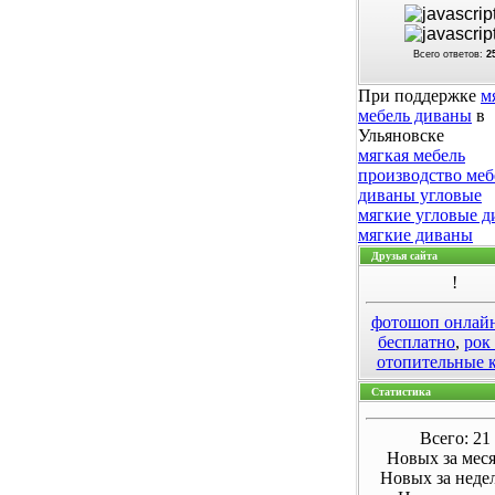
Всего ответов:
2
При поддержке
м
мебель диваны
в
Ульяновске
мягкая мебель
производство меб
диваны угловые
мягкие угловые 
мягкие диваны
Друзья сайта
!
фотошоп онлай
бесплатно
,
рок
отопительные 
Статистика
Всего: 21
Новых за меся
Новых за неде