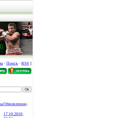
ма
·
Поиск
·
RSS
]
мы
Обновления
↓
17.10.2010,