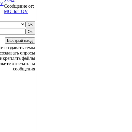
23:54
OV
Сообщение от:
MO_lot_OV
те
создавать темы
создавать опросы
икреплять файлы
ожете
отвечать на
сообщения