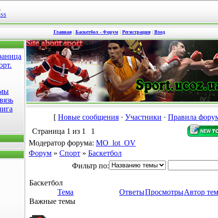
5
RSS
Главная
|
Баскетбол - Форум
|
Регистрация
|
Вход
раница
орт.
омы
вязь
нига
[
Новые сообщения
·
Участники
·
Правила фору
Страница
1
из
1
1
Модератор форума:
MO_lot_OV
Форум
»
Спорт
»
Баскетбол
Фильтр по:
Баскетбол
Тема
Ответы
Просмотры
Автор те
Важные темы