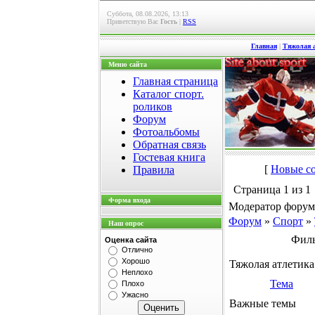
Суббота, 08.08.2026, 13:13
Приветствую Вас
Гость
|
RSS
Главная
|
Тяжолая 
Меню сайта
Главная страница
Каталог спорт.
роликов
Форум
Фотоальбомы
Обратная связь
Гостевая книга
[
Новые с
Правила
Страница
1
из
1
Форма входа
Модератор форум
Форум
»
Спорт
»
Наш опрос
Филь
Оценка сайта
Отлично
Хорошо
Тяжолая атлетика
Неплохо
Тема
Плохо
Ужасно
Важные темы