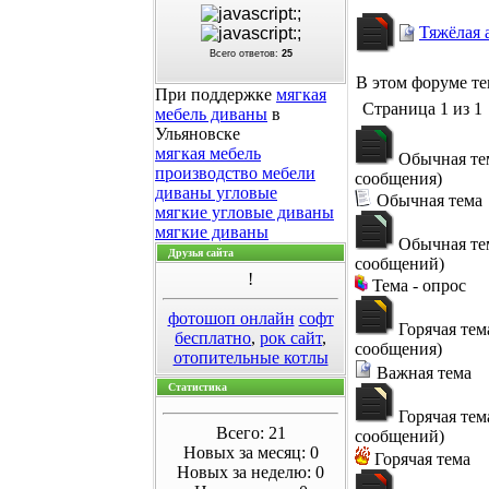
Тяжёлая 
Всего ответов:
25
В этом форуме т
При поддержке
мягкая
Страница
1
из
1
мебель диваны
в
Ульяновске
мягкая мебель
Обычная те
производство мебели
сообщения)
диваны угловые
Обычная тема
мягкие угловые диваны
мягкие диваны
Обычная те
Друзья сайта
сообщений)
!
Тема - опрос
фотошоп онлайн
софт
Горячая тем
бесплатно
,
рок сайт
,
сообщения)
отопительные котлы
Важная тема
Статистика
Горячая тем
Всего: 21
сообщений)
Новых за месяц: 0
Горячая тема
Новых за неделю: 0