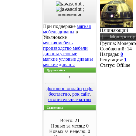
Всего ответов:
25
При поддержке
мягкая
Начинающий
мебель диваны
в
Ульяновске
мягкая мебель
Группа: Модера
производство мебели
Сообщений:
14
диваны угловые
Награды:
0
мягкие угловые диваны
Репутация:
1
мягкие диваны
Статус:
Offline
Друзья сайта
!
фотошоп онлайн
софт
бесплатно
,
рок сайт
,
отопительные котлы
Статистика
Всего: 21
Новых за месяц: 0
Новых за неделю: 0