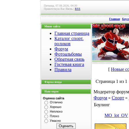
Пятница, 07.08.2026, 04:30
Приветствую Вас
Гость
|
RSS
Главная
|
Боул
Меню сайта
Главная страница
Каталог спорт.
роликов
Форум
Фотоальбомы
Обратная связь
Гостевая книга
[
Новые с
Правила
Страница
1
из
1
Форма входа
Модератор форум
Наш опрос
Форум
»
Спорт
»
Оценка сайта
Отлично
Боулинг
Хорошо
Неплохо
MO_lot_OV
Плохо
Ужасно