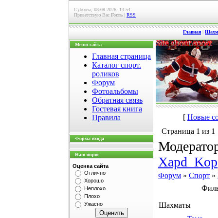
Суббота, 08.08.2026, 13:54
Приветствую Вас
Гость
|
RSS
Главная
|
Шахм
Меню сайта
Главная страница
Каталог спорт.
роликов
Форум
Фотоальбомы
Обратная связь
Гостевая книга
[
Новые с
Правила
Страница
1
из
1
Форма входа
Модерато
Наш опрос
Xapd_Kop
Оценка сайта
Отлично
Форум
»
Спорт
»
Хорошо
Филь
Неплохо
Плохо
Ужасно
Шахматы