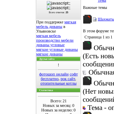
Тема
Важные темы
Всего ответов:
25
Шахмат
При поддержке
мягкая
мебель диваны
в
В этом форуме т
Ульяновске
мягкая мебель
Страница
1
из
1
производство мебели
диваны угловые
Обычн
мягкие угловые диваны
мягкие диваны
(Есть нов
Друзья сайта
сообщени
!
Обычная
фотошоп онлайн
софт
бесплатно
,
рок сайт
,
Обычн
отопительные котлы
(Нет новы
Статистика
сообщени
Всего: 21
Новых за месяц: 0
Тема - о
Новых за неделю: 0