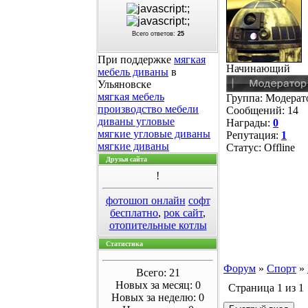
Всего ответов:
25
При поддержке
мягкая
Начинающий
мебель диваны
в
Ульяновске
мягкая мебель
Группа: Модера
производство мебели
Сообщений:
14
диваны угловые
Награды:
0
мягкие угловые диваны
Репутация:
1
мягкие диваны
Статус:
Offline
Друзья сайта
!
фотошоп онлайн
софт
бесплатно
,
рок сайт
,
отопительные котлы
Статистика
Форум
»
Спорт
»
Всего: 21
Новых за месяц: 0
Страница
1
из
1
Новых за неделю: 0