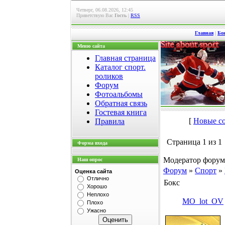
Четверг, 06.08.2026, 12:45
Приветствую Вас
Гость
|
RSS
Главная
|
Бо
Меню сайта
Главная страница
Каталог спорт.
роликов
Форум
Фотоальбомы
Обратная связь
Гостевая книга
[
Новые с
Правила
Страница
1
из
1
Форма входа
Модератор форум
Наш опрос
Форум
»
Спорт
»
Оценка сайта
Отлично
Бокс
Хорошо
Неплохо
MO_lot_OV
Плохо
Ужасно