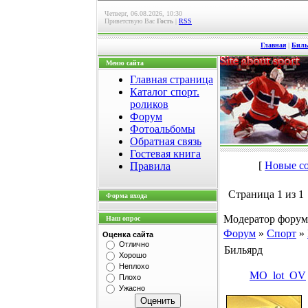
Четверг, 06.08.2026, 10:30
Приветствую Вас
Гость
|
RSS
Главная
|
Биль
Меню сайта
Главная страница
Каталог спорт.
роликов
Форум
Фотоальбомы
Обратная связь
Гостевая книга
[
Новые с
Правила
Страница
1
из
1
Форма входа
Модератор форум
Наш опрос
Форум
»
Спорт
»
Оценка сайта
Отлично
Бильярд
Хорошо
Неплохо
MO_lot_OV
Плохо
Ужасно