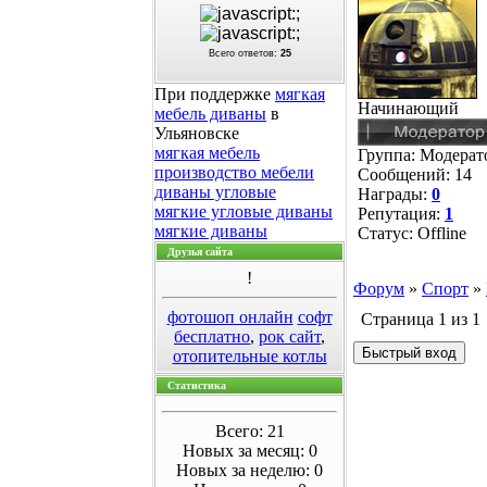
Всего ответов:
25
При поддержке
мягкая
Начинающий
мебель диваны
в
Ульяновске
мягкая мебель
Группа: Модера
производство мебели
Сообщений:
14
диваны угловые
Награды:
0
мягкие угловые диваны
Репутация:
1
мягкие диваны
Статус:
Offline
Друзья сайта
!
Форум
»
Спорт
»
фотошоп онлайн
софт
Страница
1
из
1
бесплатно
,
рок сайт
,
отопительные котлы
Статистика
Всего: 21
Новых за месяц: 0
Новых за неделю: 0