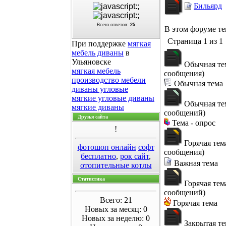
Бильярд
Всего ответов:
25
В этом форуме т
Страница
1
из
1
При поддержке
мягкая
мебель диваны
в
Ульяновске
Обычная те
мягкая мебель
сообщения)
производство мебели
Обычная тема
диваны угловые
мягкие угловые диваны
Обычная те
мягкие диваны
сообщений)
Друзья сайта
Тема - опрос
!
Горячая тем
фотошоп онлайн
софт
сообщения)
бесплатно
,
рок сайт
,
Важная тема
отопительные котлы
Статистика
Горячая тем
сообщений)
Всего: 21
Горячая тема
Новых за месяц: 0
Новых за неделю: 0
Закрытая те