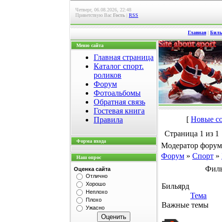
Четверг, 06.08.2026, 22:48
Приветствую Вас
Гость
|
RSS
Главная
|
Биль
Меню сайта
Главная страница
Каталог спорт.
роликов
Форум
Фотоальбомы
Обратная связь
Гостевая книга
[
Новые с
Правила
Страница
1
из
1
Форма входа
Модератор форум
Форум
»
Спорт
»
Наш опрос
Филь
Оценка сайта
Отлично
Хорошо
Бильярд
Неплохо
Тема
Плохо
Важные темы
Ужасно