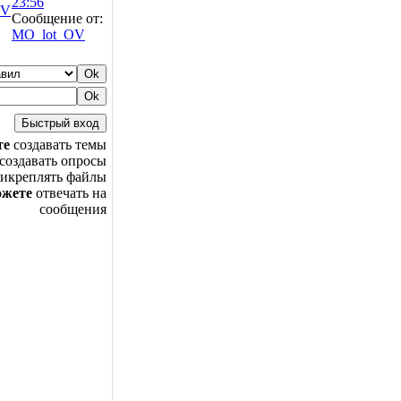
23:56
OV
Сообщение от:
MO_lot_OV
те
создавать темы
создавать опросы
икреплять файлы
ожете
отвечать на
сообщения