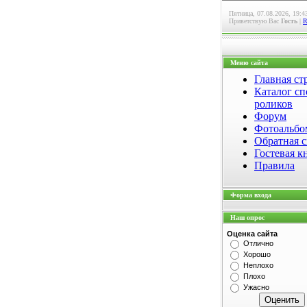
Пятница, 07.08.2026, 19:4
Приветствую Вас
Гость
|
Меню сайта
Главная ст
Каталог сп
роликов
Форум
Фотоальб
Обратная с
Гостевая к
Правила
Форма входа
Наш опрос
Оценка сайта
Отлично
Хорошо
Неплохо
Плохо
Ужасно