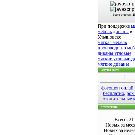
Всего ответов:
2
При поддержке
м
мебель диваны
в
Ульяновске
мягкая мебель
производство меб
диваны угловые
мягкие угловые 
мягкие диваны
Друзья сайта
!
фотошоп онлай
бесплатно
,
рок
отопительные 
Статистика
Всего: 21
Новых за меся
Новых за неде