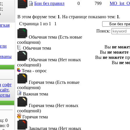
Бои без правил
0
799
MO_lot_
5
В этом форуме тем:
1
. На странице показано тем:
1
.
Страница
1
из
1
1
ягкая
Поиск:
Обычная тема (Есть новые
сообщения)
ели
Вы
не може
Обычная тема
Вы
не можете
диваны
Вы
не можете
пр
Обычная тема (Нет новых
Вы
не м
сообщений)
Тема - опрос
Горячая тема (Есть новые
н
софт
сообщения)
 сайт
,
Важная тема
котлы
Горячая тема (Нет новых
сообщений)
Горячая тема
ц: 0
лю: 0
Закрытая тема (Нет новых