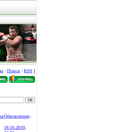
ма
·
Поиск
·
RSS
]
мы
Обновления
↓
18.10.2010,