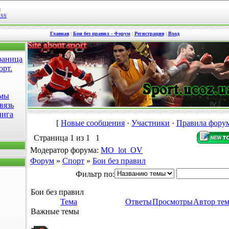
3
RSS
Главная
|
Бои без правил - Форум
|
Регистрация
|
Вход
раница
орт.
омы
вязь
нига
[
Новые сообщения
·
Участники
·
Правила фору
Страница
1
из
1
1
Модератор форума:
MO_lot_OV
Форум
»
Спорт
»
Бои без правил
Фильтр по:
Бои без правил
Тема
Ответы
Просмотры
Автор те
Важные темы