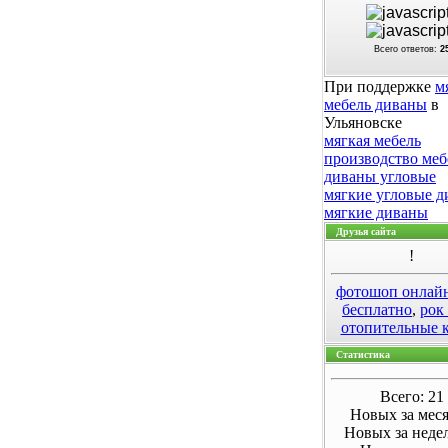
Всего ответов:
2
При поддержке
м
мебель диваны
в
Ульяновске
мягкая мебель
производство меб
диваны угловые
мягкие угловые 
мягкие диваны
Друзья сайта
!
фотошоп онлай
бесплатно
,
рок
отопительные 
Статистика
Всего: 21
Новых за меся
Новых за неде