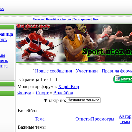
1
RSS
Главная
|
Волейбол - Форум
|
Регистрация
|
Вход
раница
орт.
омы
вязь
нига
[
Новые сообщения
·
Участники
·
Правила фору
Страница
1
из
1
1
Модератор форума:
Xapd_Kop
Форум
»
Спорт
»
Волейбол
Фильтр по:
Волейбол
Автор
Тема
Ответы
Просмотры
темы
Важные темы