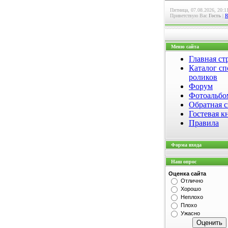
Пятница, 07.08.2026, 20:1
Приветствую Вас
Гость
|
Меню сайта
Главная ст
Каталог сп
роликов
Форум
Фотоальб
Обратная с
Гостевая к
Правила
Форма входа
Наш опрос
Оценка сайта
Отлично
Хорошо
Неплохо
Плохо
Ужасно