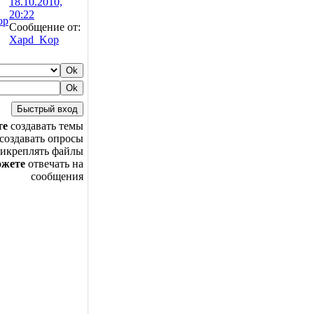
18.10.2010,
20:22
op
Сообщение от:
Xapd_Kop
те
создавать темы
создавать опросы
икреплять файлы
ожете
отвечать на
сообщения