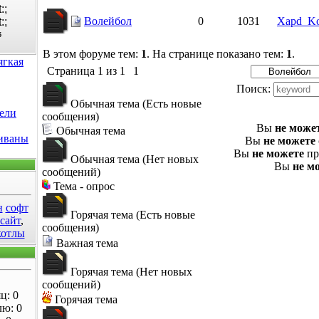
Волейбол
0
1031
Xapd_K
5
В этом форуме тем:
1
. На странице показано тем:
1
.
ягкая
Страница
1
из
1
1
Поиск:
Обычная тема (Есть новые
ели
сообщения)
Вы
не може
Обычная тема
диваны
Вы
не можете
Вы
не можете
пр
Обычная тема (Нет новых
Вы
не м
сообщений)
Тема - опрос
н
софт
Горячая тема (Есть новые
 сайт
,
сообщения)
котлы
Важная тема
Горячая тема (Нет новых
сообщений)
ц: 0
Горячая тема
лю: 0