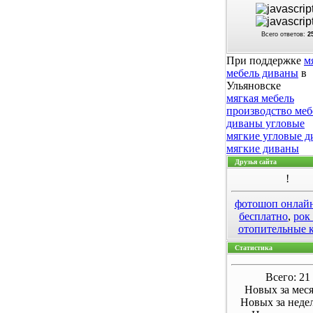
Всего ответов:
2
При поддержке
м
мебель диваны
в
Ульяновске
мягкая мебель
производство меб
диваны угловые
мягкие угловые 
мягкие диваны
Друзья сайта
!
фотошоп онлай
бесплатно
,
рок
отопительные 
Статистика
Всего: 21
Новых за меся
Новых за неде