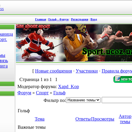
2
RSS
Главная
|
Гольф - Форум
|
Регистрация
|
Вход
раница
орт.
омы
вязь
нига
[
Новые сообщения
·
Участники
·
Правила фору
Страница
1
из
1
1
Модератор форума:
Xapd_Kop
Форум
»
Спорт
»
Гольф
Фильтр по:
Гольф
Автор
Тема
Ответы
Просмотры
темы
Важные темы