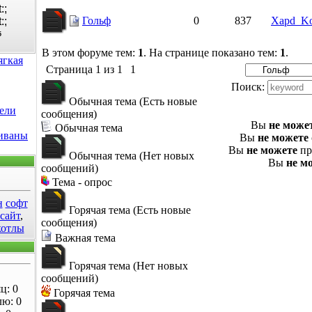
Гольф
0
837
Xapd_K
5
В этом форуме тем:
1
. На странице показано тем:
1
.
ягкая
Страница
1
из
1
1
Поиск:
Обычная тема (Есть новые
ели
сообщения)
Вы
не може
Обычная тема
диваны
Вы
не можете
Вы
не можете
пр
Обычная тема (Нет новых
Вы
не м
сообщений)
Тема - опрос
н
софт
Горячая тема (Есть новые
 сайт
,
сообщения)
котлы
Важная тема
Горячая тема (Нет новых
сообщений)
ц: 0
Горячая тема
лю: 0