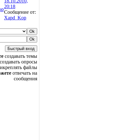
18.10.2010,
20:18
op
Сообщение от:
Xapd_Kop
те
создавать темы
создавать опросы
икреплять файлы
ожете
отвечать на
сообщения