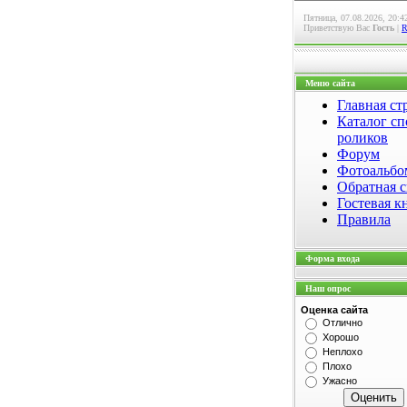
Пятница, 07.08.2026, 20:4
Приветствую Вас
Гость
|
Меню сайта
Главная ст
Каталог сп
роликов
Форум
Фотоальб
Обратная с
Гостевая к
Правила
Форма входа
Наш опрос
Оценка сайта
Отлично
Хорошо
Неплохо
Плохо
Ужасно