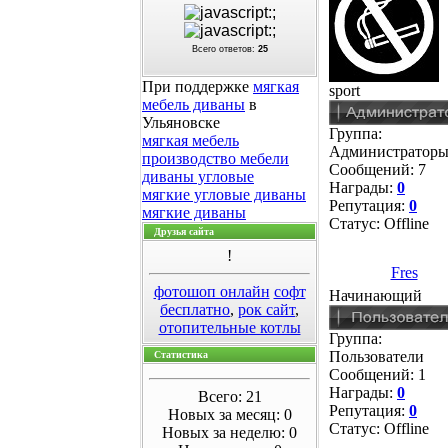
Всего ответов:
25
При поддержке
мягкая
sport
мебель диваны
в
Ульяновске
Группа:
мягкая мебель
Администратор
производство мебели
Сообщений:
7
диваны угловые
Награды:
0
мягкие угловые диваны
Репутация:
0
мягкие диваны
Статус:
Offline
Друзья сайта
!
Fres
фотошоп онлайн
софт
Начинающий
бесплатно
,
рок сайт
,
отопительные котлы
Группа:
Пользователи
Статистика
Сообщений:
1
Награды:
0
Всего: 21
Репутация:
0
Новых за месяц: 0
Статус:
Offline
Новых за неделю: 0