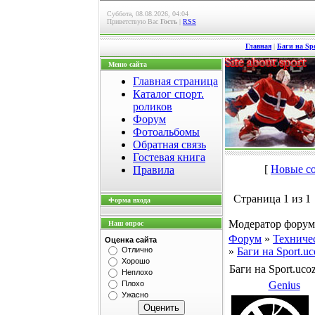
Суббота, 08.08.2026, 04:04
Приветствую Вас
Гость
|
RSS
Главная
|
Баги на Spo
Меню сайта
Главная страница
Каталог спорт.
роликов
Форум
Фотоальбомы
Обратная связь
Гостевая книга
[
Новые с
Правила
Страница
1
из
1
Форма входа
Модератор форум
Наш опрос
Форум
»
Техниче
Оценка сайта
Отлично
»
Баги на Sport.uc
Хорошо
Баги на Sport.uco
Неплохо
Плохо
Genius
Ужасно