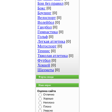
Бои без правил
[0]
Бокс
[0]
Боулинг
[0]
Велоспорт
[0]
Волейбол
[0]
Гандбол
[0]
Гимнастика
[0]
Гольф
[0]
Легкая атлетика
[0]
Мотоспорт
[0]
Теннис
[0]
Тяжолая атлетика
[0]
Футбол
[0]
Хоккей
[0]
Шахматы
[0]
Форма входа
Наш опрос
Оценка сайта
Отлично
Хорошо
Неплохо
Плохо
Ужасно