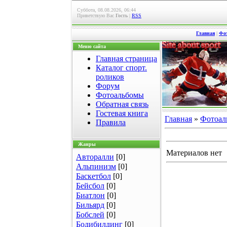
Суббота, 08.08.2026, 06:44
Приветствую Вас
Гость
|
RSS
Главная
|
Фо
Меню сайта
Главная страница
Каталог спорт.
роликов
Форум
Фотоальбомы
Обратная связь
Гостевая книга
Главная
»
Фотоал
Правила
Жанры
Материалов нет
Авторалли
[0]
Альпинизм
[0]
Баскетбол
[0]
Бейсбол
[0]
Биатлон
[0]
Бильярд
[0]
Бобслей
[0]
Бодибилдинг
[0]