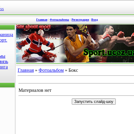
1
RSS
Главная
|
Фотоальбомы
|
Регистрация
|
Вход
раница
орт.
омы
вязь
нига
Главная
»
Фотоальбом
» Бокс
Материалов нет