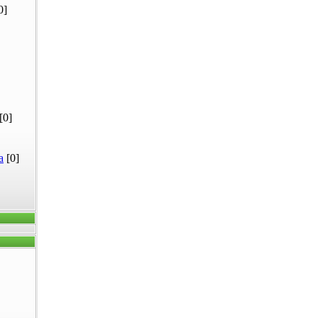
0]
[0]
а
[0]