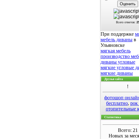
Всего ответов:
2
При поддержке
м
мебель диваны
в
Ульяновске
мягкая мебель
производство меб
диваны угловые
мягкие угловые 
мягкие диваны
Друзья сайта
!
фотошоп онлай
бесплатно
,
рок
отопительные 
Статистика
Всего: 21
Новых за меся