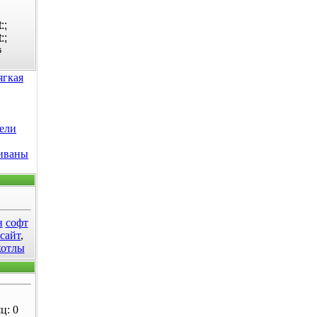
5
ягкая
ели
диваны
н
софт
 сайт
,
котлы
ц: 0