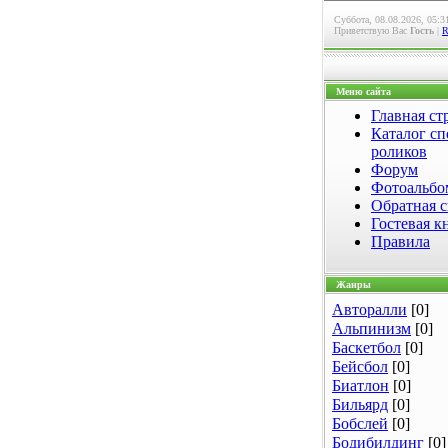
Суббота, 08.08.2026, 05:3
Приветствую Вас
Гость
|
Меню сайта
Главная ст
Каталог сп
роликов
Форум
Фотоальб
Обратная с
Гостевая к
Правила
Жанры
Авторалли
[0]
Альпинизм
[0]
Баскетбол
[0]
Бейсбол
[0]
Биатлон
[0]
Бильярд
[0]
Бобслей
[0]
Бодибилдинг
[0]