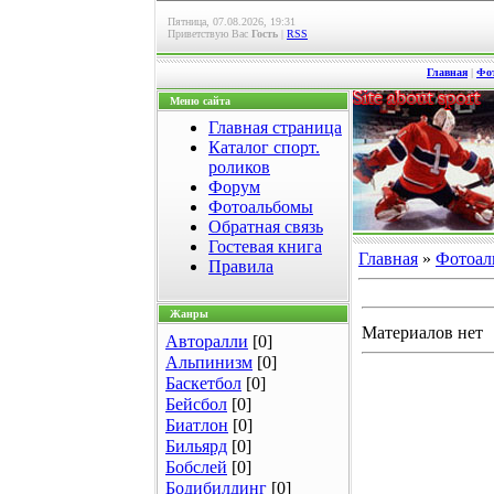
Пятница, 07.08.2026, 19:31
Приветствую Вас
Гость
|
RSS
Главная
|
Фо
Меню сайта
Главная страница
Каталог спорт.
роликов
Форум
Фотоальбомы
Обратная связь
Гостевая книга
Главная
»
Фотоал
Правила
Жанры
Материалов нет
Авторалли
[0]
Альпинизм
[0]
Баскетбол
[0]
Бейсбол
[0]
Биатлон
[0]
Бильярд
[0]
Бобслей
[0]
Бодибилдинг
[0]