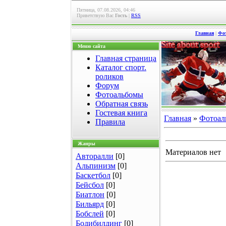
Пятница, 07.08.2026, 04:46
Приветствую Вас
Гость
|
RSS
Главная
|
Фо
Меню сайта
Главная страница
Каталог спорт.
роликов
Форум
Фотоальбомы
Обратная связь
Гостевая книга
Главная
»
Фотоал
Правила
Жанры
Материалов нет
Авторалли
[0]
Альпинизм
[0]
Баскетбол
[0]
Бейсбол
[0]
Биатлон
[0]
Бильярд
[0]
Бобслей
[0]
Бодибилдинг
[0]