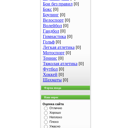
Бои без правил
[0]
Бокс
[0]
Боулинг
[0]
Велоспорт
[0]
Волейбол
[0]
Гандбол
[0]
Гимнастика
[0]
Гольф
[0]
Легкая атлетика
[0]
Мотоспорт
[0]
Теннис
[0]
Тяжолая атлетика
[0]
Футбол
[0]
Хоккей
[0]
Шахматы
[0]
Форма входа
Наш опрос
Оценка сайта
Отлично
Хорошо
Неплохо
Плохо
Ужасно