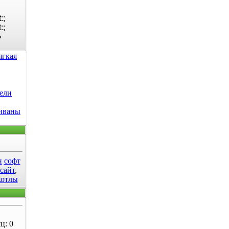
5
ягкая
ели
диваны
н
софт
 сайт
,
котлы
ц: 0