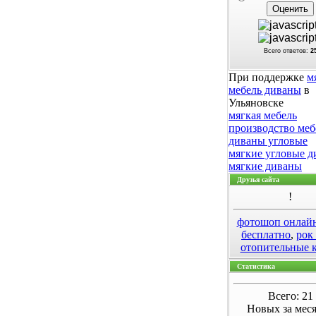
Всего ответов:
2
При поддержке
м
мебель диваны
в
Ульяновске
мягкая мебель
производство меб
диваны угловые
мягкие угловые 
мягкие диваны
Друзья сайта
!
фотошоп онлай
бесплатно
,
рок
отопительные 
Статистика
Всего: 21
Новых за меся