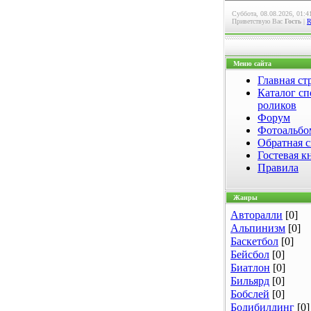
Суббота, 08.08.2026, 01:4
Приветствую Вас
Гость
|
Меню сайта
Главная ст
Каталог сп
роликов
Форум
Фотоальб
Обратная с
Гостевая к
Правила
Жанры
Авторалли
[0]
Альпинизм
[0]
Баскетбол
[0]
Бейсбол
[0]
Биатлон
[0]
Бильярд
[0]
Бобслей
[0]
Бодибилдинг
[0]