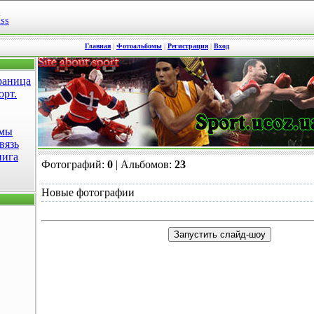
1
RSS
Главная
|
Фотоальбомы
|
Регистрация
|
Вход
раница
орт.
омы
вязь
нига
Фотографий:
0
| Альбомов:
23
Новые фотографии