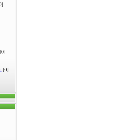
0]
[0]
а
[0]