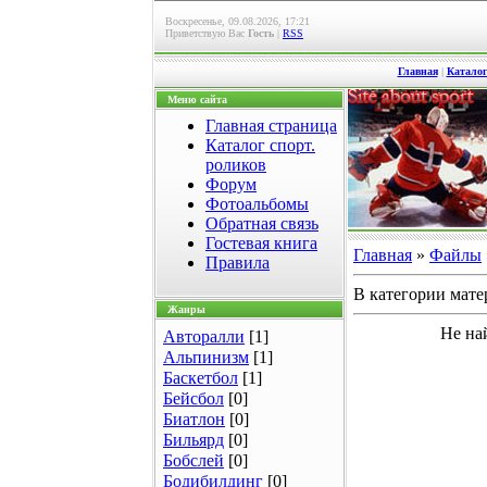
Воскресенье, 09.08.2026, 17:21
Приветствую Вас
Гость
|
RSS
Главная
|
Каталог
Меню сайта
Главная страница
Каталог спорт.
роликов
Форум
Фотоальбомы
Обратная связь
Гостевая книга
Главная
»
Файлы
Правила
В категории мате
Жанры
Не на
Авторалли
[1]
Альпинизм
[1]
Баскетбол
[1]
Бейсбол
[0]
Биатлон
[0]
Бильярд
[0]
Бобслей
[0]
Бодибилдинг
[0]