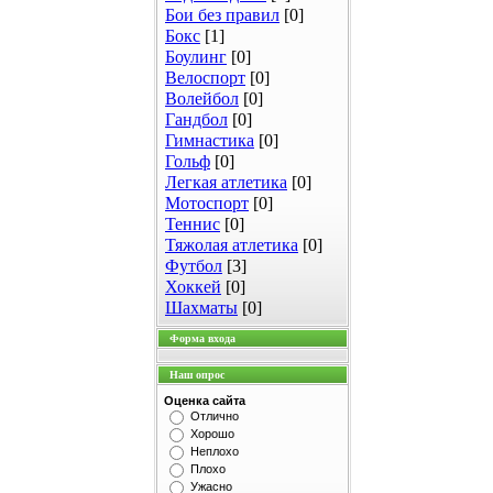
Бои без правил
[0]
Бокс
[1]
Боулинг
[0]
Велоспорт
[0]
Волейбол
[0]
Гандбол
[0]
Гимнастика
[0]
Гольф
[0]
Легкая атлетика
[0]
Мотоспорт
[0]
Теннис
[0]
Тяжолая атлетика
[0]
Футбол
[3]
Хоккей
[0]
Шахматы
[0]
Форма входа
Наш опрос
Оценка сайта
Отлично
Хорошо
Неплохо
Плохо
Ужасно