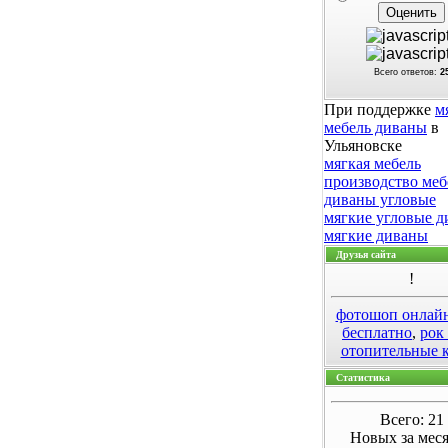
Всего ответов:
2
При поддержке
м
мебель диваны
в
Ульяновске
мягкая мебель
производство меб
диваны угловые
мягкие угловые 
мягкие диваны
Друзья сайта
!
фотошоп онлай
бесплатно
,
рок
отопительные 
Статистика
Всего: 21
Новых за меся