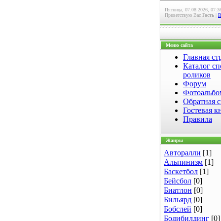
Пятница, 07.08.2026, 07:3
Приветствую Вас
Гость
|
Меню сайта
Главная ст
Каталог сп
роликов
Форум
Фотоальб
Обратная с
Гостевая к
Правила
Жанры
Авторалли
[1]
Альпинизм
[1]
Баскетбол
[1]
Бейсбол
[0]
Биатлон
[0]
Бильярд
[0]
Бобслей
[0]
Бодибилдинг
[0]