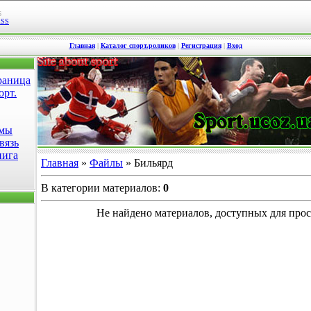
6
RSS
Главная
|
Каталог спорт.роликов
|
Регистрация
|
Вход
раница
орт.
омы
вязь
нига
Главная
»
Файлы
» Бильярд
В категории материалов
:
0
Не найдено материалов, доступных для про