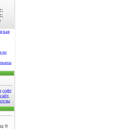
5
ягкая
ели
диваны
н
софт
 сайт
,
котлы
ц: 0