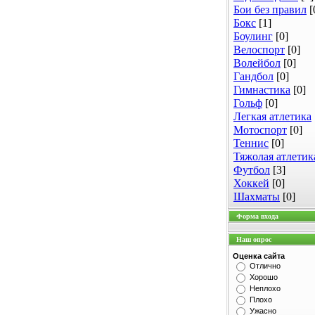
Бои без правил
[
Бокс
[1]
Боулинг
[0]
Велоспорт
[0]
Волейбол
[0]
Гандбол
[0]
Гимнастика
[0]
Гольф
[0]
Легкая атлетика
Мотоспорт
[0]
Теннис
[0]
Тяжолая атлетик
Футбол
[3]
Хоккей
[0]
Шахматы
[0]
Форма входа
Наш опрос
Оценка сайта
Отлично
Хорошо
Неплохо
Плохо
Ужасно