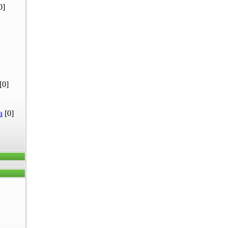
0]
[0]
а
[0]