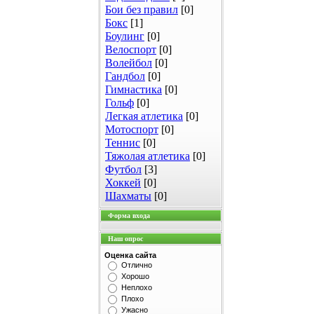
Бои без правил
[0]
Бокс
[1]
Боулинг
[0]
Велоспорт
[0]
Волейбол
[0]
Гандбол
[0]
Гимнастика
[0]
Гольф
[0]
Легкая атлетика
[0]
Мотоспорт
[0]
Теннис
[0]
Тяжолая атлетика
[0]
Футбол
[3]
Хоккей
[0]
Шахматы
[0]
Форма входа
Наш опрос
Оценка сайта
Отлично
Хорошо
Неплохо
Плохо
Ужасно