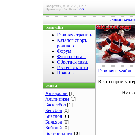
Воскресенье, 09.08.2026, 01:57
Приветствую Вас
Гость
|
RSS
Главная
|
Каталог
Меню сайта
Главная страница
Каталог спорт.
роликов
Форум
Фотоальбомы
Обратная связь
Гостевая книга
Главная
»
Файлы
Правила
В категории мате
Жанры
Не на
Авторалли
[1]
Альпинизм
[1]
Баскетбол
[1]
Бейсбол
[0]
Биатлон
[0]
Бильярд
[0]
Бобслей
[0]
Бодибилдинг
[0]