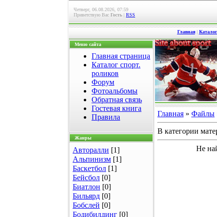
Четверг, 06.08.2026, 07:59
Приветствую Вас
Гость
|
RSS
Главная
|
Каталог
Меню сайта
Главная страница
Каталог спорт.
роликов
Форум
Фотоальбомы
Обратная связь
Гостевая книга
Главная
»
Файлы
Правила
В категории мате
Жанры
Не на
Авторалли
[1]
Альпинизм
[1]
Баскетбол
[1]
Бейсбол
[0]
Биатлон
[0]
Бильярд
[0]
Бобслей
[0]
Бодибилдинг
[0]