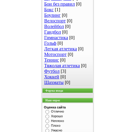
Бои без правил
[0]
Бокс
[1]
Боулинг
[0]
Велоспорт
[0]
Волейбол
[0]
Гандбол
[0]
Гимнастика
[0]
Гольф
[0]
Легкая атлетика
[0]
Мотоспорт
[0]
Теннис
[0]
Тяжолая атлетика
[0]
Футбол
[3]
Хоккей
[0]
Шахматы
[0]
Форма входа
Наш опрос
Оценка сайта
Отлично
Хорошо
Неплохо
Плохо
Ужасно