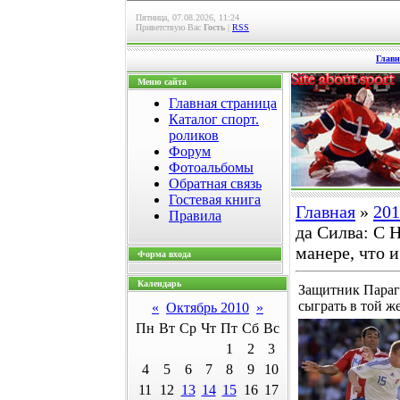
Пятница, 07.08.2026, 11:24
Приветствую Вас
Гость
|
RSS
Главн
Меню сайта
Главная страница
Каталог спорт.
роликов
Форум
Фотоальбомы
Обратная связь
Гостевая книга
Главная
»
201
Правила
да Силва: С 
манере, что 
Форма входа
Календарь
Защитник Параг
сыграть в той ж
«
Октябрь 2010
»
Пн
Вт
Ср
Чт
Пт
Сб
Вс
1
2
3
4
5
6
7
8
9
10
11
12
13
14
15
16
17