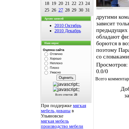
18
19
20
21
22
23
24
25
26
27
28
29
30
31
другими ком
Архив записей
зависит тольк
2010 Октябрь
предыдущих 
2010 Декабрь
обладают фи
борются в во
Наш опрос
поэтому Пара
Оценка сайта
Отлично
со словаками
Хорошо
Неплохо
Просмотров
:
Плохо
0.0
/
0
Ужасно
Всего коммента
Доб
з
Всего ответов:
25
При поддержке
мягкая
мебель диваны
в
Ульяновске
мягкая мебель
производство мебели