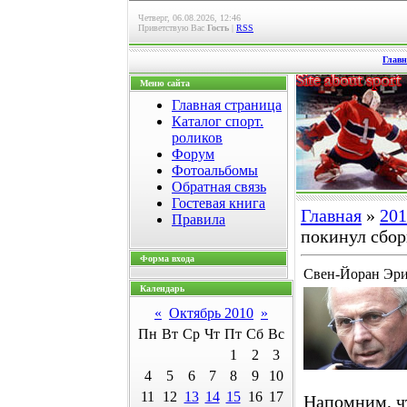
Четверг, 06.08.2026, 12:46
Приветствую Вас
Гость
|
RSS
Главн
Меню сайта
Главная страница
Каталог спорт.
роликов
Форум
Фотоальбомы
Обратная связь
Гостевая книга
Главная
»
201
Правила
покинул сбор
Форма входа
Свен-Йоран Эри
Календарь
«
Октябрь 2010
»
Пн
Вт
Ср
Чт
Пт
Сб
Вс
1
2
3
4
5
6
7
8
9
10
11
12
13
14
15
16
17
Напомним, ч