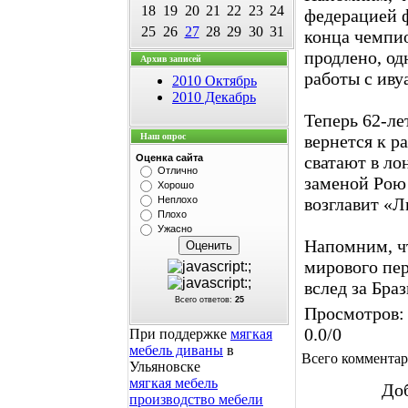
18
19
20
21
22
23
24
федерацией ф
25
26
27
28
29
30
31
конца чемпио
продлено, од
Архив записей
работы с иву
2010 Октябрь
2010 Декабрь
Теперь 62-ле
Наш опрос
вернется к р
Оценка сайта
сватают в ло
Отлично
заменой Рою 
Хорошо
Неплохо
возглавит «Л
Плохо
Ужасно
Напомним, ч
мирового пер
вслед за Бра
Всего ответов:
25
Просмотров
:
0.0
/
0
При поддержке
мягкая
мебель диваны
в
Всего коммента
Ульяновске
мягкая мебель
Доб
производство мебели