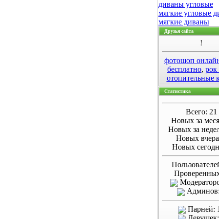
диваны угловые
мягкие угловые 
мягкие диваны
Друзья сайта
!
фотошоп онлай
бесплатно
,
рок
отопительные 
Статистика
Всего: 21
Новых за меся
Новых за неде
Новых вчера
Новых сегодн
Пользователе
Проверенных
Модераторо
Админов:
Парней: 
Девушек: