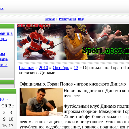
5
RSS
Главная
|
|
Регистрация
|
Вход
раница
орт.
омы
вязь
нига
Главная
»
2010
»
Октябрь
»
13
» Официально. Горан По
киевского Динамо
Официально. Горан Попов - игрок киевского Динамо
Новичок подписал с Динамо кон
пять лет.
10
»
Сб
Вс
Футбольный клуб Динамо подпис
игроком сборной Македонии Го
2
3
25-летний футболист может сыгр
9
10
левом фланге защиты, так и в полузащите. Успешно п
16
17
углубленное медобследование, новичок подписал конт