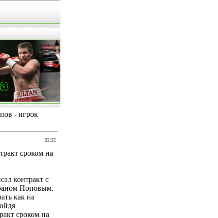
пов - игрок
22:22
тракт сроком на
ал контракт с
раном Поповым.
ать как на
ройдя
ракт сроком на