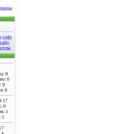
диваны
н
софт
 сайт
,
котлы
ц: 0
лю: 0
: 0
я: 0
й 17
: 0
в: 1
 1
17
 4