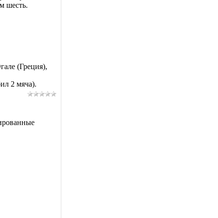
м шесть.
гале (Греция),
ил 2 мяча).
рированные