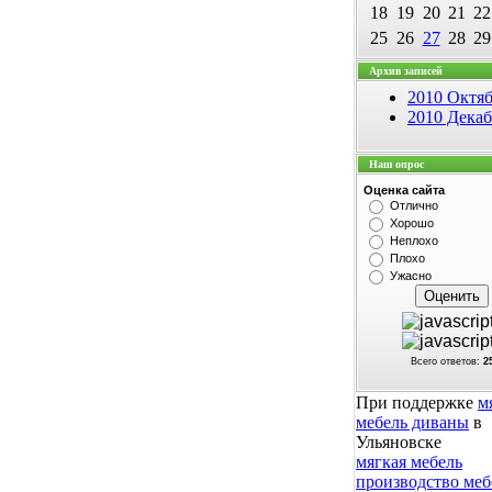
18
19
20
21
22
25
26
27
28
29
Архив записей
2010 Октя
2010 Декаб
Наш опрос
Оценка сайта
Отлично
Хорошо
Неплохо
Плохо
Ужасно
Всего ответов:
2
При поддержке
м
мебель диваны
в
Ульяновске
мягкая мебель
производство меб