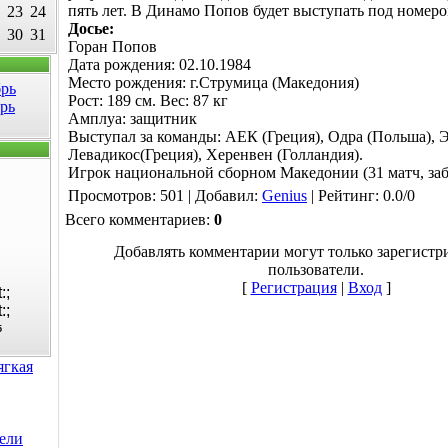
пять лет. В Динамо Попов будет выступать под номеро
23
24
Досье:
30
31
Горан Попов
Дата рождения: 02.10.1984
Место рождения: г.Струмица (Македония)
брь
Рост: 189 см. Вес: 87 кг
рь
Амплуа: защитник
Выступал за команды: АЕК (Греция), Одра (Польша), Э
Левадикос(Греция), Херенвен (Голландия).
Игрок национальной сборном Македонии (31 матч, заб
Просмотров
: 501 |
Добавил
:
Genius
|
Рейтинг
:
0.0
/
0
Всего комментариев
:
0
Добавлять комментарии могут только зарегист
пользователи.
[
Регистрация
|
Вход
]
5
ягкая
ели