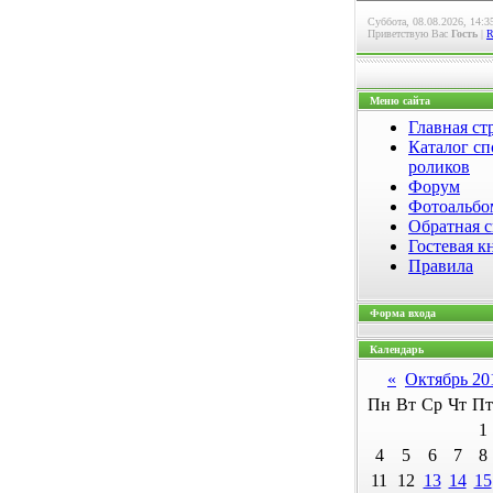
Суббота, 08.08.2026, 14:3
Приветствую Вас
Гость
|
Меню сайта
Главная ст
Каталог сп
роликов
Форум
Фотоальб
Обратная с
Гостевая к
Правила
Форма входа
Календарь
«
Октябрь 20
Пн
Вт
Ср
Чт
Пт
1
4
5
6
7
8
11
12
13
14
15