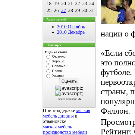
18
19
20
21
22
23
24
25
26
27
28
29
30
31
Архив записей
2010 Октябрь
нации о 
2010 Декабрь
Наш опрос
«Если сб
Оценка сайта
Отлично
это полн
Хорошо
Неплохо
футболе.
Плохо
Ужасно
первоотк
страны, п
популярна
Всего ответов:
25
Фаллон.
При поддержке
мягкая
мебель диваны
в
Просмот
Ульяновске
мягкая мебель
Рейтинг
:
производство мебели