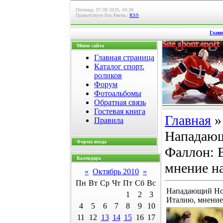
Пятница, 07.08.2026, 04:38
Приветствую Вас
Гость
|
RSS
Главн
Меню сайта
Главная страница
Каталог спорт.
роликов
Форум
Фотоальбомы
Обратная связь
Гостевая книга
Главная
Правила
Нападающ
Форма входа
Фаллон: 
Календарь
мнение н
«
Октябрь 2010
»
Пн
Вт
Ср
Чт
Пт
Сб
Вс
Нападающий Нов
1
2
3
Италию, мнение
4
5
6
7
8
9
10
11
12
13
14
15
16
17