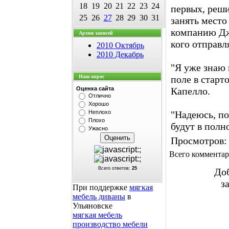
18
19
20
21
22
23
24
первых, реши
25
26
27
28
29
30
31
занять место
компанию Джо
Архив записей
кого отправл
2010 Октябрь
2010 Декабрь
"Я уже знаю 
Наш опрос
поле в старт
Оценка сайта
Капелло.
Отлично
Хорошо
Неплохо
"Надеюсь, по
Плохо
будут в полн
Ужасно
Просмотров
:
Всего коммента
Всего ответов:
25
Доб
з
При поддержке
мягкая
мебель диваны
в
Ульяновске
мягкая мебель
производство мебели