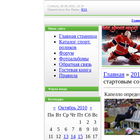
Суббота, 08.08.2026, 18:20
Приветствую Вас
Гость
|
RSS
Главн
Меню сайта
Главная страница
Каталог спорт.
роликов
Форум
Фотоальбомы
Обратная связь
Гостевая книга
Главная
»
201
Правила
стартовым со
Форма входа
Капелло определ
Календарь
«
Октябрь 2010
»
Пн
Вт
Ср
Чт
Пт
Сб
Вс
1
2
3
4
5
6
7
8
9
10
11
12
13
14
15
16
17