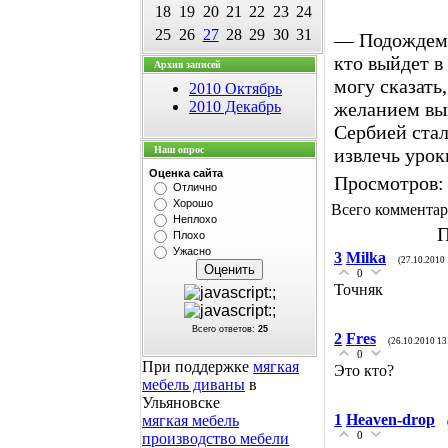
18
19
20
21
22
23
24
25
26
27
28
29
30
31
— Подождем т
кто выйдет в
Архив записей
могу сказать
2010 Октябрь
2010 Декабрь
желанием вый
Сербией стал
Наш опрос
извлечь урок
Оценка сайта
Просмотров
:
Отлично
Хорошо
Всего коммента
Неплохо
П
Плохо
Ужасно
3
Milka
(27.10.2010 
0
Точняк
Всего ответов:
25
2
Fres
(26.10.2010 13
0
При поддержке
мягкая
Это кто?
мебель диваны
в
Ульяновске
1
Heaven-drop
мягкая мебель
0
производство мебели