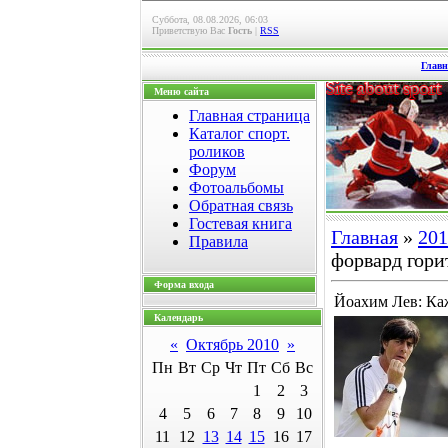
Суббота, 08.08.2026, 06:03
Приветствую Вас
Гость
|
RSS
Главн
Меню сайта
Главная страница
Каталог спорт.
роликов
Форум
Фотоальбомы
Обратная связь
Гостевая книга
Главная
»
201
Правила
форвард гори
Форма входа
Йоахим Лев: Ка
Календарь
«
Октябрь 2010
»
Пн
Вт
Ср
Чт
Пт
Сб
Вс
1
2
3
4
5
6
7
8
9
10
11
12
13
14
15
16
17