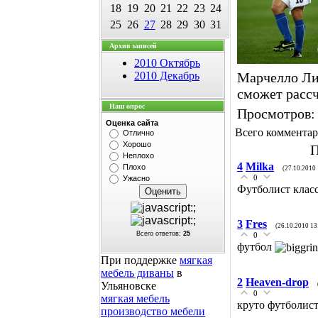
18
19
20
21
22
23
24
25
26
27
28
29
30
31
Архив записей
2010 Октябрь
2010 Декабрь
Марчелло Ли
сможет рассч
Наш опрос
Просмотров
:
Оценка сайта
Всего коммента
Отлично
Хорошо
П
Неплохо
4
Milka
Плохо
(27.10.2010 
0
Ужасно
Футболист клас
3
Fres
(26.10.2010 13
Всего ответов:
25
0
футбол
При поддержке
мягкая
мебель диваны
в
2
Heaven-drop
Ульяновске
0
мягкая мебель
круто футболист
производство мебели