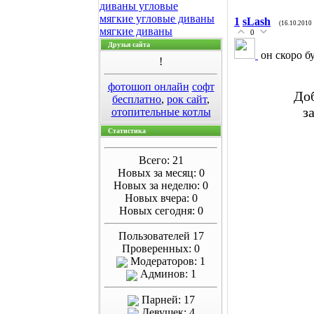
диваны угловые
мягкие угловые диваны
1
sLash
(16.10.2010 
мягкие диваны
0
Друзья сайта
он скоро б
!
фотошоп онлайн
софт
Доб
бесплатно
,
рок сайт
,
з
отопительные котлы
Статистика
Всего: 21
Новых за месяц: 0
Новых за неделю: 0
Новых вчера: 0
Новых сегодня: 0
Пользователей 17
Проверенных: 0
Модераторов: 1
Админов: 1
Парней: 17
Девушек: 4