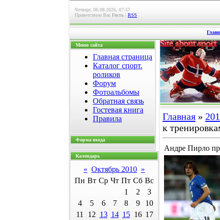
Четверг, 06.08.2026, 07:57
Приветствую Вас
Гость
|
RSS
Главн
Меню сайта
Главная страница
Каталог спорт.
роликов
Форум
Фотоальбомы
Обратная связь
Гостевая книга
Главная
»
201
Правила
к тренировка
Форма входа
Андре Пирло пр
Календарь
«
Октябрь 2010
»
Пн
Вт
Ср
Чт
Пт
Сб
Вс
1
2
3
4
5
6
7
8
9
10
11
12
13
14
15
16
17